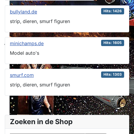
bullyland.de
Hits: 1426
strip, dieren, smurf figuren
minichamps.de
Hits: 1605
Model auto's
smurf.com
Hits: 1303
strip, dieren, smurf figuren
Zoeken in de Shop