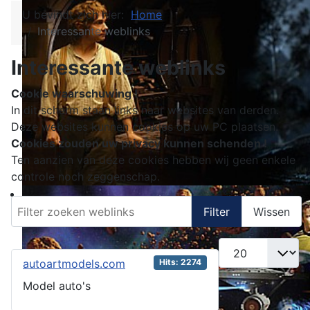
U bevindt zich hier:
Home
Interessante weblinks
Interessante weblinks
Cookie waarschuwing !
In dit scherm staan links naar websites van derden.
Deze websites kunnen cookies op uw PC plaatsen.
Cookies zouden uw privacy kunnen schenden !
Ten aanzien van deze cookies hebben wij geen enkele
controle noch zeggenschap.
Filter zoeken weblinks
Filter
Wissen
Toon #
autoartmodels.com
Hits: 2274
Model auto's