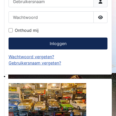
Wachtwoord
Toon w
Onthoud mij
Inloggen
Wachtwoord vergeten?
Gebruikersnaam vergeten?