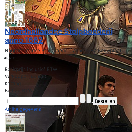
Noordhollandse Stolpboederij
anno 1682
Noordhollandse Stolpboederij anno 1682 Bouwplaat
naar ...
Basisprijs inclusief BTW
Verkoopprijs
€ 9,95
Korting
Bedrag BTW
Artikelgegevens