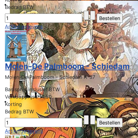
Bedrag BTW
Artikelgegevens
Molen-De Palmboom - Schiedam
Molen-De Palmboom - Schiedam A-37
Basisprijs inclusief BTW
Verkoopprijs
€ 14,50
Korting
Bedrag BTW
Artikelgegevens