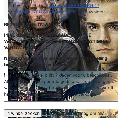
U bevindt zich hier:
Home
NAAR DE SHOP
BOUWDOZEN & BOUWPLATEN
Bouwplaten
BETALING VAN UW AANKOOP:
IN VERBAND MET VOORRAADCONTROLE
WACHTEN MET BETALEN OP ONZE BEVESTIGING
VAN UW BESTELLING.
Na ontvangst van uw betaling wordt uw bestelling
binnen 5 werkdagen verzonden
.
Het bestelde artikel blijft 7 dagen voor u beschikbaar.
Als wij binnen deze periode geen betaling ontvangen
wordt uw opdracht automatisch geannuleerd en wordt
het artikel weer vrijgegeven voor de verkoop.
Laat het zoekveld leeg om alle