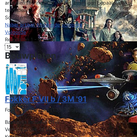
artikelen te vinden of vul het in om een bepaald artikel
te vinden.
Sorteren op
Naam artikel Aflopende volgorde
Volgorde
Resultaten 1 - 6 van 6
Bouwplaten
Fokker F VII b / 3M '91
Fokker F VII b / 3M (1:35) Southern Cross 1991
Basisprijs inclusief BTW
Verkoopprijs
€ 14,50
Korting