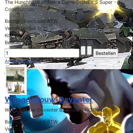
The Hunchback of Notre Dame DISNEY'S Super -
Construction
Basisprijs inclusief BTW
Verkoopprijs
€ 9,95
Korting
Bedrag BTW
Artikelgegevens
Waaggebouw-Deventer
Waaggebouw-Deventer Bouplaat 44X31½ cm.
Basisprijs inclusief BTW
Verkoopprijs
€ 16,50