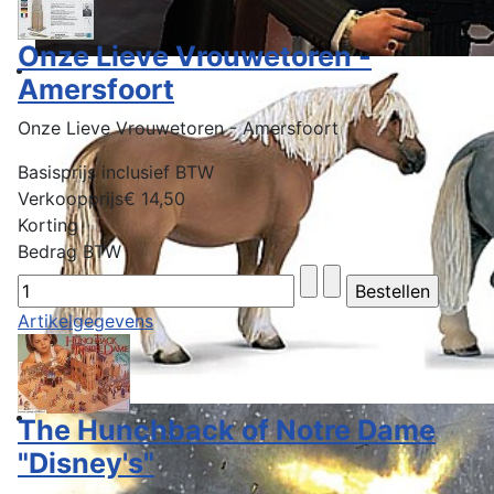
Onze Lieve Vrouwetoren -
Amersfoort
Onze Lieve Vrouwetoren - Amersfoort
Basisprijs inclusief BTW
Verkoopprijs
€ 14,50
Korting
Bedrag BTW
Artikelgegevens
The Hunchback of Notre Dame
"Disney's"