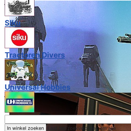
SIku
Tractoren Divers
Universal Hobbies
Laat het zoekveld leeg om alle