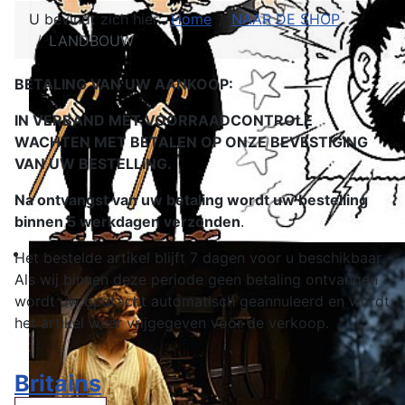
U bevindt zich hier:
Home
NAAR DE SHOP
LANDBOUW
BETALING VAN UW AANKOOP:
IN VERBAND MET VOORRAADCONTROLE
WACHTEN MET BETALEN OP ONZE BEVESTIGING
VAN UW BESTELLING.
Na ontvangst van uw betaling wordt uw bestelling
binnen 5 werkdagen verzonden
.
Het bestelde artikel blijft 7 dagen voor u beschikbaar.
Als wij binnen deze periode geen betaling ontvangen
wordt uw opdracht automatisch geannuleerd en wordt
het artikel weer vrijgegeven voor de verkoop.
Britains