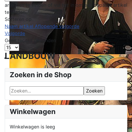
artikelen te vinden of vul het in om een bepaald artikel
te vinden.
Sorteren op
Naam artikel Aflopende volgorde
Volgorde
Geen record gevonden
LANDBOUW
Zoeken in de Shop
Winkelwagen
Winkelwagen is leeg