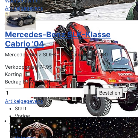
Waarschuw mij !
Artikelgegevens
Mercedes-Benz SLK-Klasse
Cabrio '04
Mercedes-Benz SLK-Klasse Cabrio '04 (1:18)
Verkoopprijs
€ 74,95
Korting
Bedrag BTW
€ 13,01
Artikelgegevens
Start
Vorige
1
2