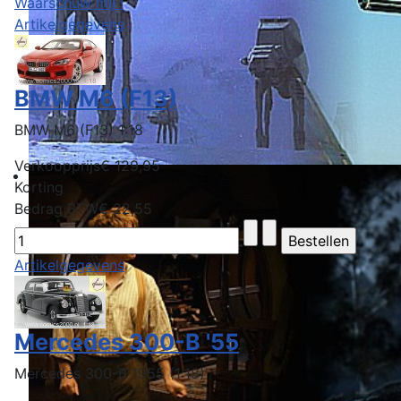
Waarschuw mij !
Artikelgegevens
BMW M6 (F13)
BMW M6 (F13) 1:18
Verkoopprijs
€ 129,95
Korting
Bedrag BTW
€ 22,55
Artikelgegevens
Mercedes 300-B '55
Mercedes 300-B 1955 (1:18)