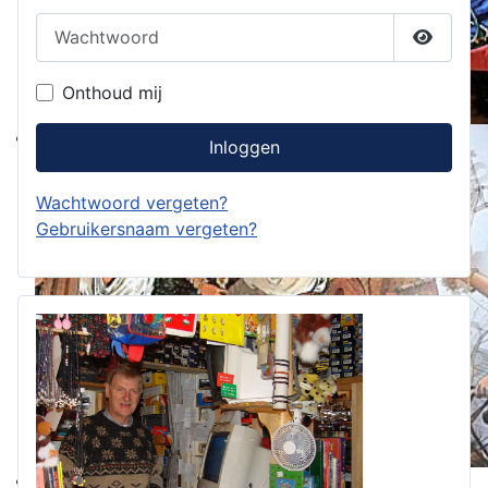
Wachtwoord
Toon w
Onthoud mij
Inloggen
Wachtwoord vergeten?
Gebruikersnaam vergeten?