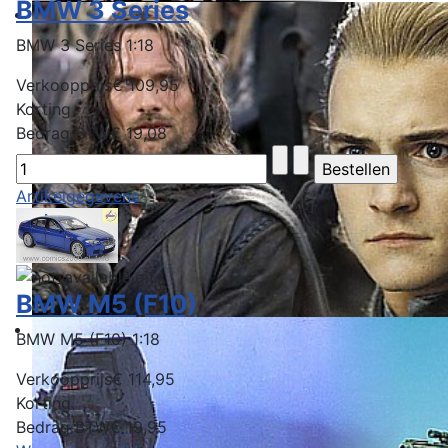
BMW 3 Series
BMW 3 Series 1:18
Verkoopprijs
€ 109,95
Korting
Bedrag BTW
€ 19,08
Artikelgegevens
BMW M5 (F10)
BMW M5 (F10) 1:18
Verkoopprijs
€ 114,95
Korting
Bedrag BTW
€ 19,95