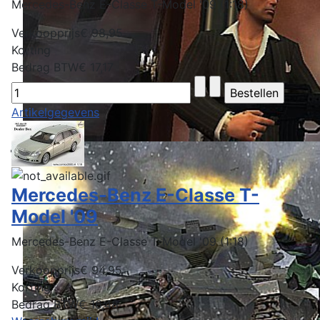
Mercedes-Benz E-Classe T-Model '09 (1:18)
Verkoopprijs
€ 98,95
Korting
Bedrag BTW
€ 17,17
Artikelgegevens
Mercedes-Benz E-Classe T-
Model '09
Mercedes-Benz E-Classe T-Model '09 (1:18)
Verkoopprijs
€ 94,95
Korting
Bedrag BTW
€ 16,48