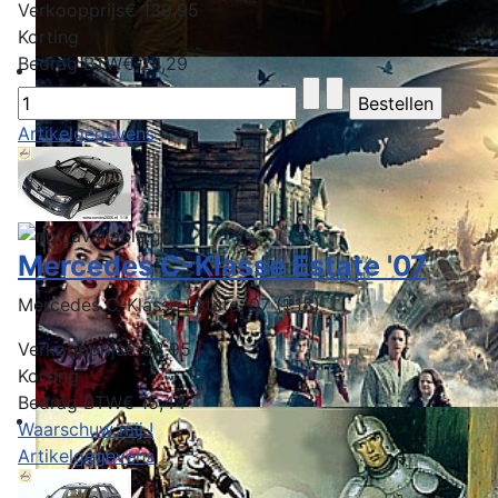
Verkoopprijs
€ 139,95
Korting
Bedrag BTW
€ 24,29
Artikelgegevens
Mercedes C-Klasse Estate '07
Mercedes C-Klasse Estate '07 (1:18)
Verkoopprijs
€ 88,95
Korting
Bedrag BTW
€ 15,44
Waarschuw mij !
Artikelgegevens