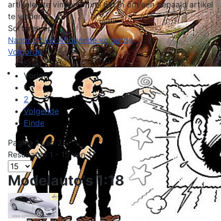
artikelen te vinden of vul het in om een bepaald artikel
te vinden.
Sorteren op
Naam artikel Aflopende volgorde
Volgorde
Start
Vorige
1
2
Volgende
Einde
Pagina 1 van 2
Resultaten 1 - 15 van 17
Modelauto's 1:18