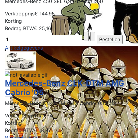
Mercedes-Benz 450 SEL 6,9 '76-'80 (1:18)
Verkoopprijs
€ 144,95
Korting
Bedrag BTW
€ 25,16
Artikelgegevens
Mercedes-Benz CLK-DTM AMG
Cabrio '05
Mercedes-Benz CLK-DTM AMG Cabrio '05 (1:18)
Verkoopprijs
€ 79,94
Korting
Bedrag BTW
€ 13,87
Waarschuw mij !