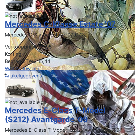
Mercedes C-Klasse Estate '07
Mercedes C-Klasse Estate '07 (1:18)
Verkoopprijs
€ 88,95
Korting
Bedrag BTW
€ 15,44
Waarschuw mij !
Artikelgegevens
Mercedes E-Class T-Model
(S212) Avantgarde '09
Mercedes E-Class T-Model (S212) Avantgarde '09