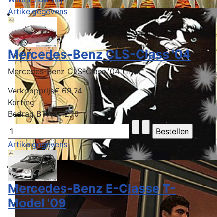
Artikelgegevens
Mercedes-Benz CLS-Class '04
Mercedes-Benz CLS-Class '04 (1:18)
Verkoopprijs
€ 69,74
Korting
Bedrag BTW
€ 12,10
Artikelgegevens
Mercedes-Benz E-Classe T-
Model '09