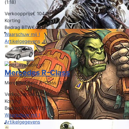
(1:18)
Verkoopprijs
€ 104,96
Korting
Bedrag BTW
€ 18,22
Waarschuw mij !
Artikelgegevens
Mercedes R-Class
Mercedes Benz R-Class (1:18)
Verkoopprijs
€ 79,94
Korting
Bedrag BTW
€ 13,87
Waarschuw mij !
Artikelgegevens