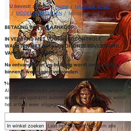
U bevindt zich hier:
Home
NAAR DE SHOP
MODELVOERTUIGEN
Modelauto's 1:18
BETALING VAN UW AANKOOP:
IN VERBAND MET VOORRAADCONTROLE
WACHTEN MET BETALEN OP ONZE BEVESTIGING
VAN UW BESTELLING.
Na ontvangst van uw betaling wordt uw bestelling
binnen 5 werkdagen verzonden
.
Het bestelde artikel blijft 7 dagen voor u beschikbaar.
Als wij binnen deze periode geen betaling ontvangen
wordt uw opdracht automatisch geannuleerd en wordt
het artikel weer vrijgegeven voor de verkoop.
Laat het zoekveld leeg om alle