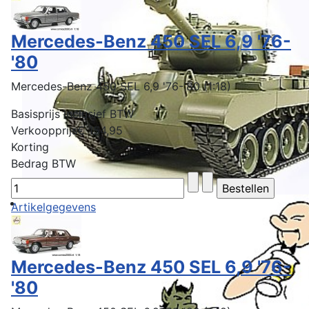
Mercedes-Benz 450 SEL 6,9 '76-
'80
Mercedes-Benz 450 SEL 6,9 '76-'80 (1:18)
Basisprijs inclusief BTW
Verkoopprijs
€ 154,95
Korting
Bedrag BTW
Artikelgegevens
Mercedes-Benz 450 SEL 6,9 '76-
'80