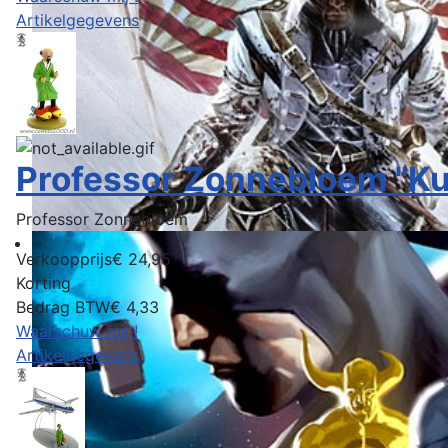
Artikelgegevens
Professor Zonnebloem "Kui
Professor Zonnebloem
Verkoopprijs
€ 24,95
Korting
Bedrag BTW
€ 4,33
Waarschuw mij !
Artikelgegevens