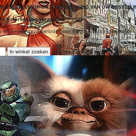
 BETALEN OP ONZE BEVESTIGING VAN UW BESTELLI
nnen 5 werkdagen verzonden
.
 Als wij binnen deze periode geen betaling ontvangen word
Laat het zoekveld leeg om alle artik