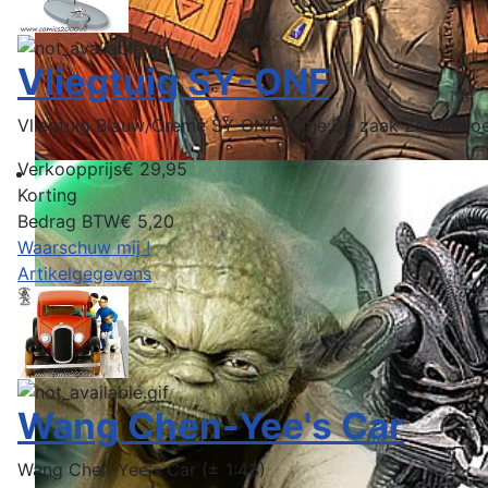
Vliegtuig SY-ONF
Vliegtuig Blauw/Creme SY-ONF Kuifje:De zaak Zonnebl
Verkoopprijs
€ 29,95
Korting
Bedrag BTW
€ 5,20
Waarschuw mij !
Artikelgegevens
Wang Chen-Yee's Car
Wang Chen-Yee's Car (± 1:43)