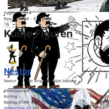
Einde
Pagina 4 van 4
Resultaten 46 - 55 van 55
Kuifje Figuren
Nestor
Nestor - Uit het stripboek: Niet bekend.
Verkoopprijs
€ 23,95
Korting
Bedrag BTW
€ 4,16
Waarschuw mij !