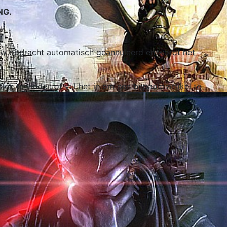
NG.
t uw opdracht automatisch geannuleerd en wordt het
elen te vinden of vul het in om een bepaald artikel te