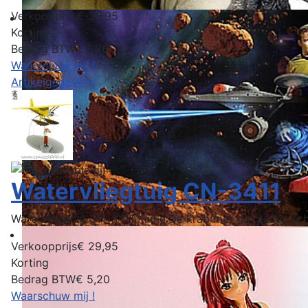
Verkoopprijs
€ 38,95
Korting
Bedrag BTW
€ 6,76
Waarschuw mij !
Artikelgegevens
Watervliegtuig CN-3411
Watervliegtuig CN-3411 Kuifje:De krab met de gulden sch
Verkoopprijs
€ 29,95
Korting
Bedrag BTW
€ 5,20
Waarschuw mij !