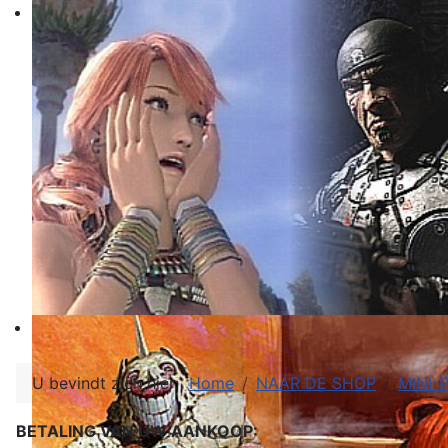
U bevindt zich hier:
Home
NAAR DE SHOP
MINI
BETALING VAN UW AANKOOP: