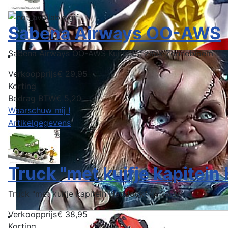
Sabena Airways OO-AWS
Sabena Airways OO-AWS Kuifje:De zaak Zonnebloem
Verkoopprijs
€ 29,95
Korting
Bedrag BTW
€ 5,20
Waarschuw mij !
Artikelgegevens
Truck "met kuifje kapitei
Truck "met kuifje kapitein Haddock" (± 1:43)
Verkoopprijs
€ 38,95
Korting