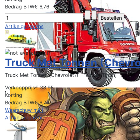
Bedrag BTW
€ 6,76
Artikelgegevens
Truck Met Tonnen (Chevrol
Truck Met Tonnen (Chevrolet?) - "Kuifje (Tintin)
Verkoopprijs
€ 38,95
Korting
Bedrag BTW
€ 6,76
Waarschuw mij !
Artikelgegevens