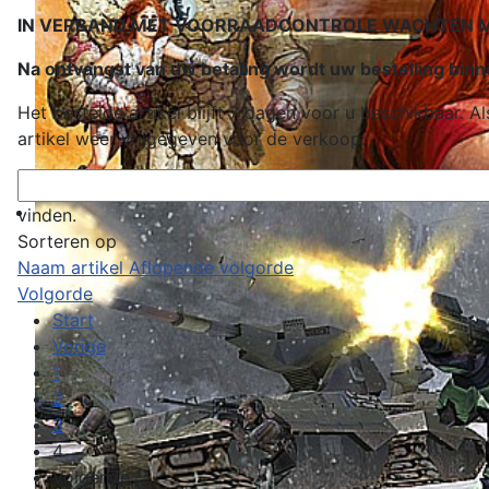
IN VERBAND MET VOORRAADCONTROLE WACHTEN MET
Na ontvangst van uw betaling wordt uw bestelling bi
Het bestelde artikel blijft 7 dagen voor u beschikbaar.
artikel weer vrijgegeven voor de verkoop.
vinden.
Sorteren op
Naam artikel Aflopende volgorde
Volgorde
Start
Vorige
1
2
3
4
Volgende