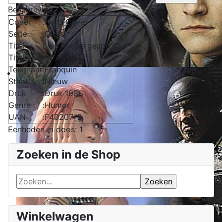
Beschrijving
Cover
:
Hard Cover
Serie
:
Guust
Titel
:
Van flaters gesproken...
Titel nr.
:
07
Tekenaar
:
Franquin
Staat
:
Nieuw
Druk
:
Druk 1986
Genre
:
Humor
UAN
:
F40207-S
Eenheden in doos: 1
Zoeken in de Shop
Winkelwagen