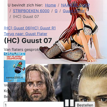
U bevindt zich hier:
Home
NAAR DE SHOP
STRIPBOEKEN 6000
G
Guust Flater
(HC) Guust 07
(HC) Guust 06
(HC) Guust R1
Terug naar: Guust Flater
(HC) Guust 07
Van flaters gesproken...
Verkoopprijs:
€ 9,95
Korting
Bedrag BTW
€ 0,82