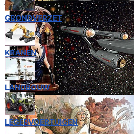
GRONDVERZET
KRANEN
LANDBOUW
LEGERVOERTUIGEN