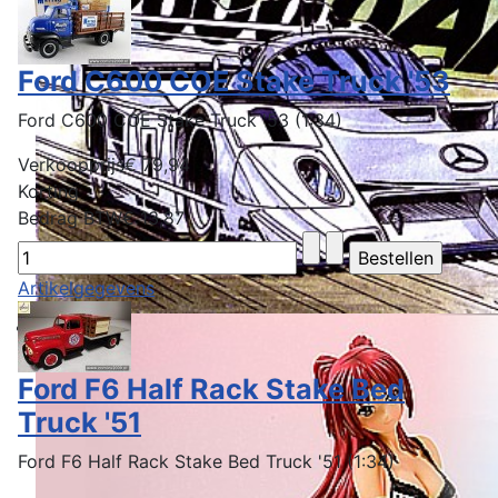
Ford C600 COE Stake Truck '53
Ford C600 COE Stake Truck '53 (1:34)
Verkoopprijs
€ 79,94
Korting
Bedrag BTW
€ 13,87
Artikelgegevens
Ford F6 Half Rack Stake Bed
Truck '51
Ford F6 Half Rack Stake Bed Truck '51 (1:34)