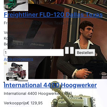
Freightliner FLD-120 Dallas Texas
Freightliner FLD-120 Dallas Texas (1:54)
Verkoopprijs
€ 99,95
Korting
Bedrag BTW
€ 17,35
Artikelgegevens
International 4400 Hoogwerker
International 4400 Hoogwerker (1:34)
Verkoopprijs
€ 129,95