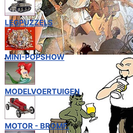
LEGPUZZELS
MINI-POPSHOW
MODELVOERTUIGEN
MOTOR - BROMF.