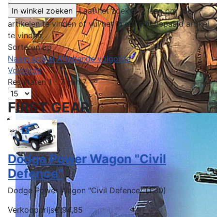
Laat het zoekveld leeg om alle
artikelen te vinden of vul het in om een bepaald artikel
te vinden.
Sorteren op
Naam artikel Aflopende volgorde
Volgorde
Resultaten 1 - 7 van 7
FIRST GEAR
Dodge Power Wagon "Civil
Defence"
Dodge Power Wagon "Civil Defence" (1:30)
Verkoopprijs
€ 94,85