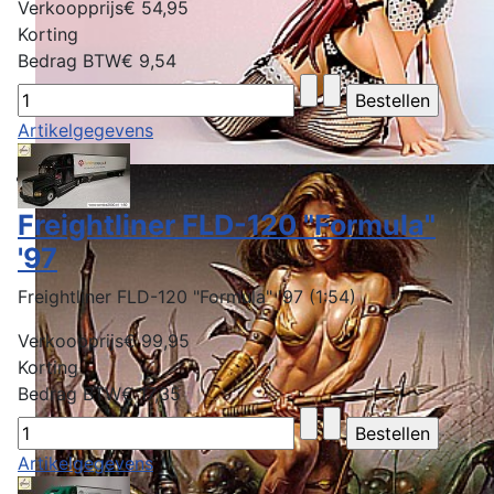
Verkoopprijs
€ 54,95
Korting
Bedrag BTW
€ 9,54
Artikelgegevens
Freightliner FLD-120 "Formula"
'97
Freightliner FLD-120 "Formula" '97 (1:54)
Verkoopprijs
€ 99,95
Korting
Bedrag BTW
€ 17,35
Artikelgegevens