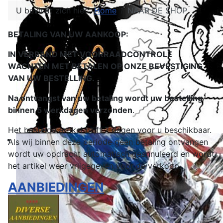
U bevindt zich hier:
Home
NAAR DE SHOP
BETALING VAN UW AANKOOP:
IN VERBAND MET VOORRAADCONTROLE
WACHTEN MET BETALEN OP ONZE BEVESTIGING
VAN UW BESTELLING.
Na ontvangst van uw betaling wordt uw bestelling
binnen 5 werkdagen verzonden
.
Het bestelde artikel blijft 7 dagen voor u beschikbaar.
Als wij binnen deze periode geen betaling ontvangen
wordt uw opdracht automatisch geannuleerd en wordt
het artikel weer vrijgegeven voor de verkoop.
AANBIEDINGEN