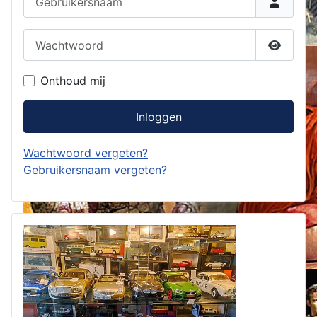
Wachtwoord
Toon w
Onthoud mij
Inloggen
Wachtwoord vergeten?
Gebruikersnaam vergeten?