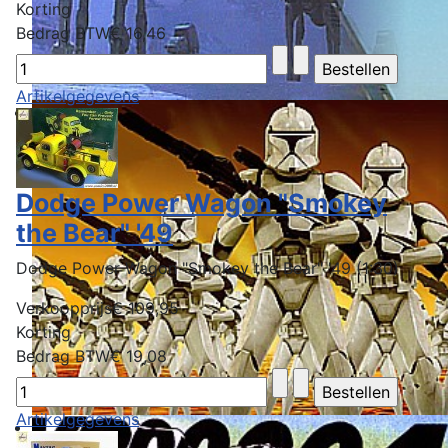
Korting
Bedrag BTW
€ 16,46
Artikelgegevens
Dodge Power Wagon "Smokey
the Bear" '49
Dodge Power Wagon "Smokey the Bear" '49 (1:30)
Verkoopprijs
€ 109,95
Korting
Bedrag BTW
€ 19,08
Artikelgegevens