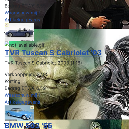
Bedrag BTW
€ 6,59
Waarschuw mij !
Artikelgegevens
TVR Tuscan S Cabriolet '03
TVR Tuscan S Cabriolet 2003 (1:18)
Verkoopprijs
€ 37,95
Korting
Bedrag BTW
€ 6,59
Waarschuw mij !
Artikelgegevens
BMW 503 '56