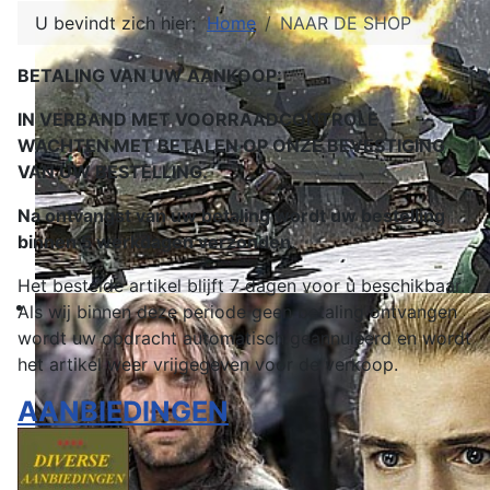
U bevindt zich hier:
Home
NAAR DE SHOP
BETALING VAN UW AANKOOP:
IN VERBAND MET VOORRAADCONTROLE
WACHTEN MET BETALEN OP ONZE BEVESTIGING
VAN UW BESTELLING.
Na ontvangst van uw betaling wordt uw bestelling
binnen 5 werkdagen verzonden
.
Het bestelde artikel blijft 7 dagen voor u beschikbaar.
Als wij binnen deze periode geen betaling ontvangen
wordt uw opdracht automatisch geannuleerd en wordt
het artikel weer vrijgegeven voor de verkoop.
AANBIEDINGEN