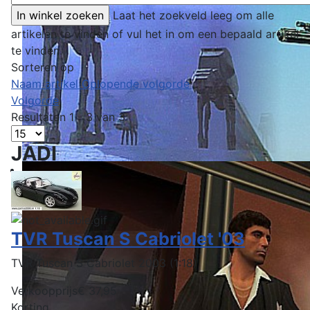
Laat het zoekveld leeg om alle
artikelen te vinden of vul het in om een bepaald artikel
te vinden.
Sorteren op
Naam artikel Oplopende volgorde
Volgorde
Resultaten 1 - 3 van 3
JADI
TVR Tuscan S Cabriolet '03
TVR Tuscan S Cabriolet 2003 (1:18)
Verkoopprijs
€ 37,95
Korting