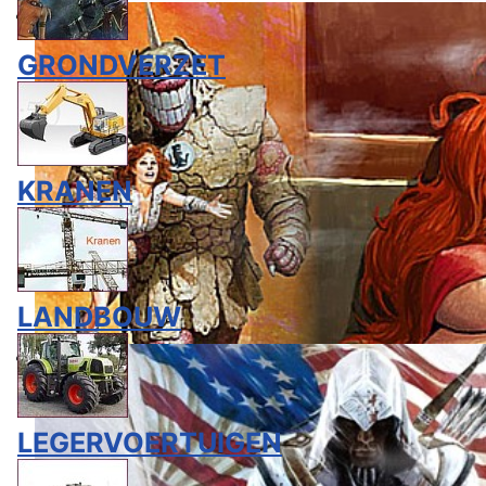
GRONDVERZET
KRANEN
LANDBOUW
LEGERVOERTUIGEN