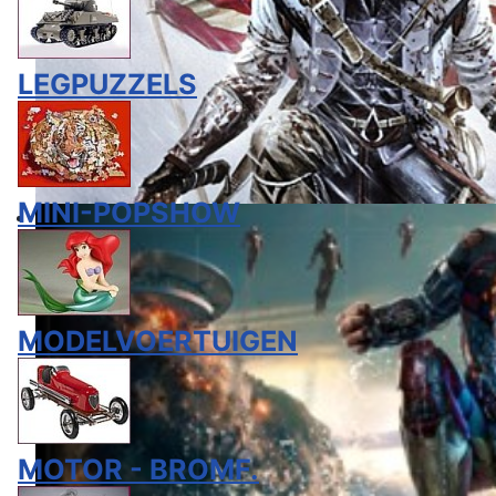
LEGPUZZELS
MINI-POPSHOW
MODELVOERTUIGEN
MOTOR - BROMF.