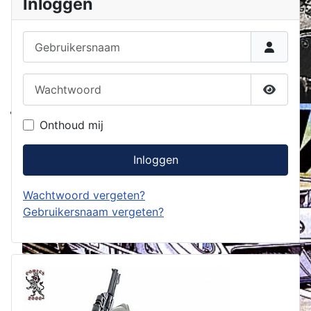
Inloggen
Gebruikersnaam
Wachtwoord
Toon w
Onthoud mij
Inloggen
Wachtwoord vergeten?
Gebruikersnaam vergeten?