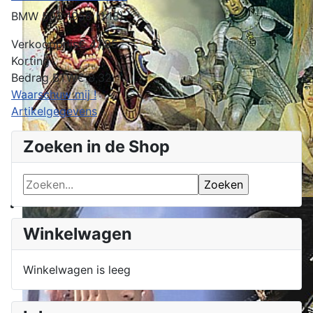
BMW 503 1956 (1:18)
Verkoopprijs
€ 47,95
Korting
Bedrag BTW
€ 8,32
Waarschuw mij !
Artikelgegevens
Zoeken in de Shop
Winkelwagen
Winkelwagen is leeg