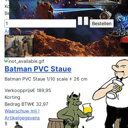
Korting
Bedrag BTW
€ 30,02
Artikelgegevens
Batman PVC Staue
Batman PVC Staue 1/10 scale ± 26 cm
Verkoopprijs
€ 189,95
Korting
Bedrag BTW
€ 32,97
Waarschuw mij !
Artikelgegevens