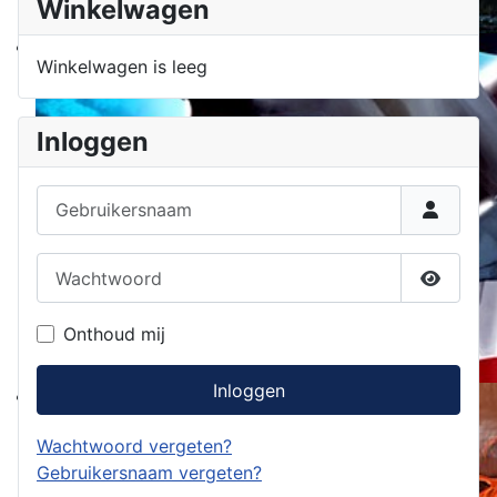
Winkelwagen
Winkelwagen is leeg
Inloggen
Gebruikersnaam
Wachtwoord
Toon w
Onthoud mij
Inloggen
Wachtwoord vergeten?
Gebruikersnaam vergeten?