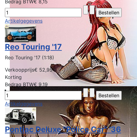
Bedrag BTW
€ 8,15
Artikelgegevens
Reo Touring '17
Reo Touring '17 (1:18)
Verkoopprijs
€ 52,95
Korting
Bedrag BTW
€ 9,19
Artikelgegevens
Pontiac Deluxe "Police Car" '36