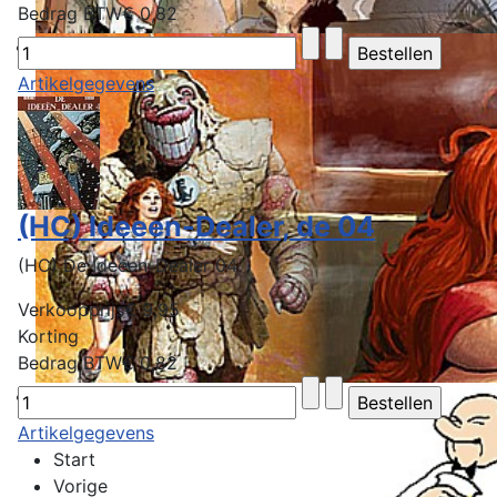
Bedrag BTW
€ 0,82
Artikelgegevens
(HC) Ideeen-Dealer, de 04
(HC) De Ideeen-Dealer 04
Verkoopprijs
€ 9,95
Korting
Bedrag BTW
€ 0,82
Artikelgegevens
Start
Vorige