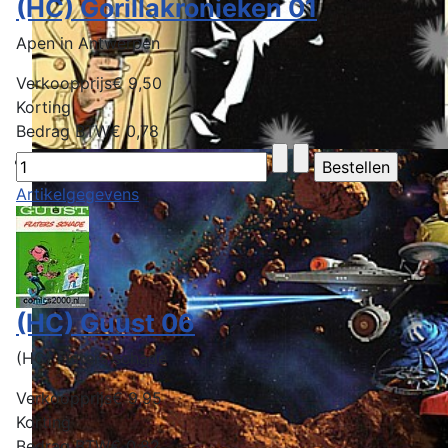
(HC) Gorillakronieken 01
Apen in Antwerpen
Verkoopprijs
€ 9,50
Korting
Bedrag BTW
€ 0,78
Artikelgegevens
(HC) Guust 06
(HC) Flaters schade
Verkoopprijs
€ 9,95
Korting
Bedrag BTW
€ 0,82