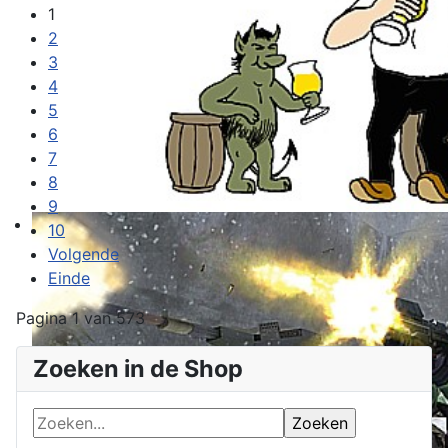
1
2
3
4
5
6
7
8
9
10
Volgende
Einde
Pagina 1 van 573
Zoeken in de Shop