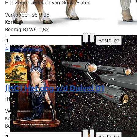
Het zware verleden van Guust Flater
Verkoopprijs
€ 9,95
Korting
Bedrag BTW
€ 0,82
Artikelgegevens
(HC) Het oog v/d Duivel 01
(HC) Het oog v/d duivel 01
Verkoopprijs
€ 7,50
Korting
Bedrag BTW
€ 0,62