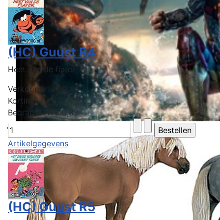
(HC) Guust R4
Heet van de flater
Verkoopprijs
€ 9,95
Korting
Bedrag BTW
€ 0,82
Artikelgegevens
(HC) Guust R5