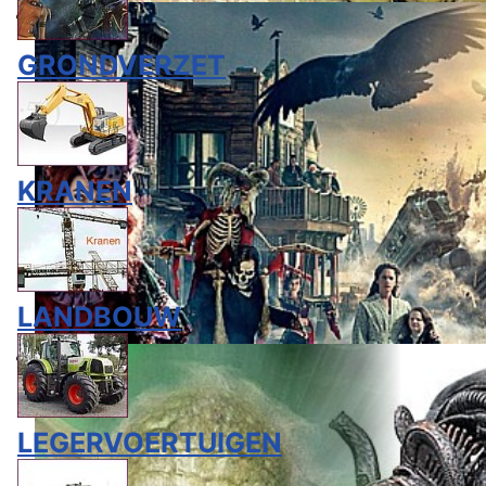
GRONDVERZET
KRANEN
LANDBOUW
LEGERVOERTUIGEN