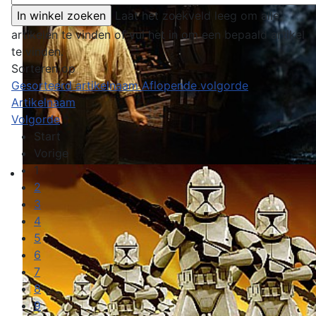
Laat het zoekveld leeg om alle
artikelen te vinden of vul het in om een bepaald artikel
te vinden.
Sorteren op
Gesorteerd artikelnaam Aflopende volgorde
Artikelnaam
Volgorde
Start
Vorige
1
2
3
4
5
6
7
8
9