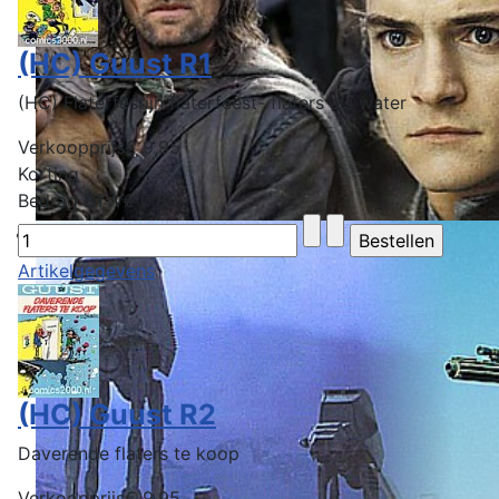
(HC) Guust R1
(HC) Flaterfestijn flaterfeest- flaters als water
Verkoopprijs
€ 9,95
Korting
Bedrag BTW
€ 0,82
Artikelgegevens
(HC) Guust R2
Daverende flaters te koop
Verkoopprijs
€ 9,95