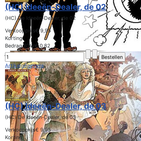
(HC) Ideeën-Dealer, de 02
(HC) De Ideeën-Dealer, de 02
Verkoopprijs
€ 9,95
Korting
Bedrag BTW
€ 0,82
Artikelgegevens
(HC) Ideeën-Dealer, de 03
(HC) De Ideeën-Dealer, de 03
Verkoopprijs
€ 9,95
Korting