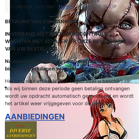
U bevindt zich hier:
Home
NAAR DE SHOP
BETALING VAN UW AANKOOP:
IN VERBAND MET VOORRAADCONTROLE
WACHTEN MET BETALEN OP ONZE BEVESTIGING
VAN UW BESTELLING.
Na ontvangst van uw betaling wordt uw bestelling
binnen 5 werkdagen verzonden
.
Het bestelde artikel blijft 7 dagen voor u beschikbaar.
Als wij binnen deze periode geen betaling ontvangen
wordt uw opdracht automatisch geannuleerd en wordt
het artikel weer vrijgegeven voor de verkoop.
AANBIEDINGEN