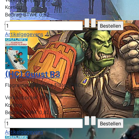
Korting
Bedrag BTW
€ 0,82
Artikelgegevens
(HC) Guust R3
Flagrante Flappende Flaters (HC)
Verkoopprijs
€ 9,95
Korting
Bedrag BTW
€ 0,82
Artikelgegevens