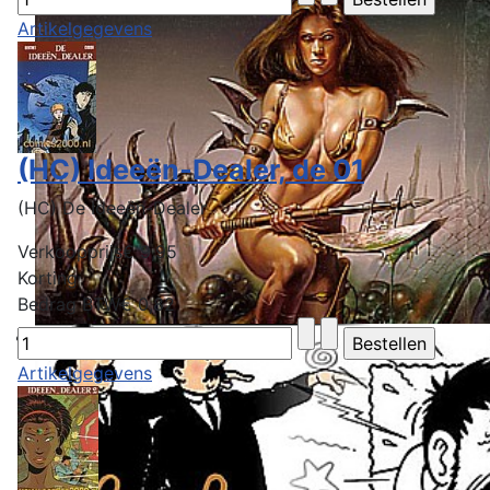
Artikelgegevens
(HC) Ideeën-Dealer, de 01
(HC) De Ideeën-Dealer
Verkoopprijs
€ 9,95
Korting
Bedrag BTW
€ 0,82
Artikelgegevens