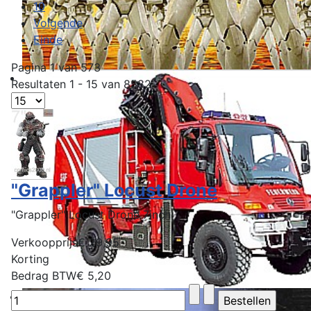
10
Volgende
Einde
Pagina 1 van 573
Resultaten 1 - 15 van 8582
"Grappler" Locust Drone
"Grappler" Locust Drone 7inch
Verkoopprijs
€ 29,95
Korting
Bedrag BTW
€ 5,20