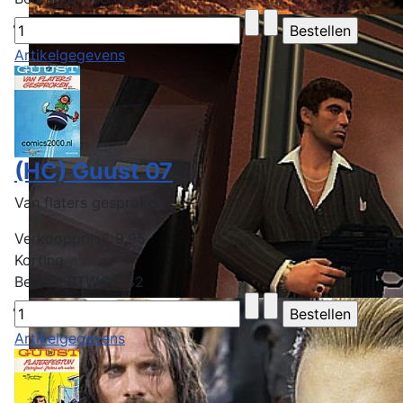
Artikelgegevens
(HC) Guust 07
Van flaters gesproken...
Verkoopprijs
€ 9,95
Korting
Bedrag BTW
€ 0,82
Artikelgegevens