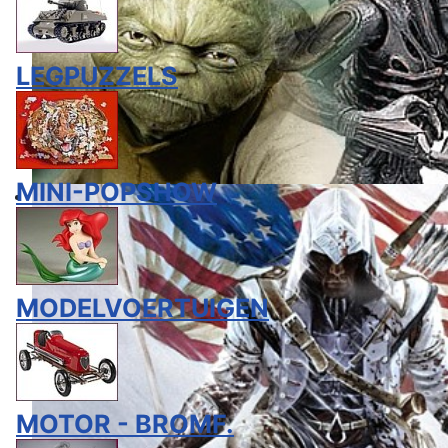
LEGPUZZELS
MINI-POPSHOW
MODELVOERTUIGEN
MOTOR - BROMF.