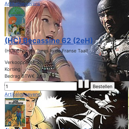
Artikelgegevens
(HC) Becassine 62 (2eH)
(HC) Chez les Tures In de Franse Taal!
Verkoopprijs
€ 30,00
Korting
Bedrag BTW
€ 2,48
Artikelgegevens