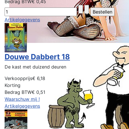
Bedrag BTW
€ 0,45
Artikelgegevens
Douwe Dabbert 18
De kast met duizend deuren
Verkoopprijs
€ 6,18
Korting
Bedrag BTW
€ 0,51
Waarschuw mij !
Artikelgegevens