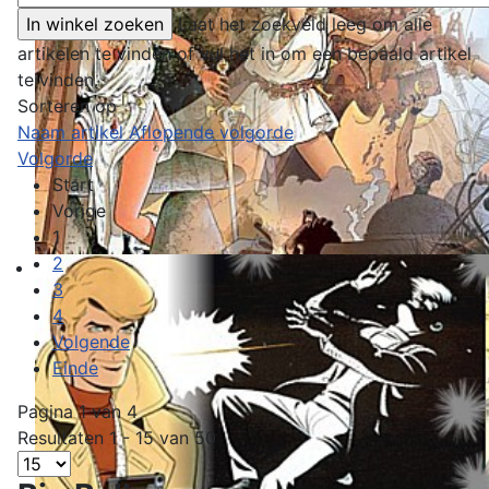
Laat het zoekveld leeg om alle
artikelen te vinden of vul het in om een bepaald artikel
te vinden.
Sorteren op
Naam artikel Aflopende volgorde
Volgorde
Start
Vorige
1
2
3
4
Volgende
Einde
Pagina 1 van 4
Resultaten 1 - 15 van 50