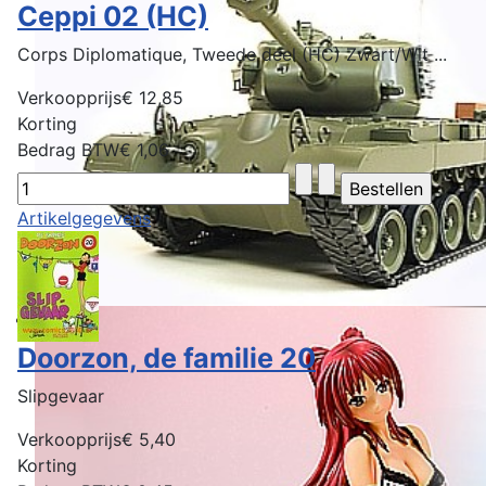
Ceppi 02 (HC)
Corps Diplomatique, Tweede deel (HC) Zwart/Wit ...
Verkoopprijs
€ 12,85
Korting
Bedrag BTW
€ 1,06
Artikelgegevens
Doorzon, de familie 20
Slipgevaar
Verkoopprijs
€ 5,40
Korting