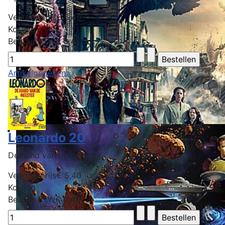
Verkoopprijs
€ 5,40
Korting
Bedrag BTW
€ 0,45
Artikelgegevens
Leonardo 20
De hand van de meester
Verkoopprijs
€ 5,40
Korting
Bedrag BTW
€ 0,45