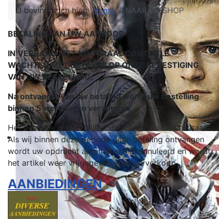
U bevindt zich hier:
Home
NAAR DE SHOP
BETALING VAN UW AANKOOP:
IN VERBAND MET VOORRAADCONTROLE
WACHTEN MET BETALEN OP ONZE BEVESTIGING
VAN UW BESTELLING.
Na ontvangst van uw betaling wordt uw bestelling
binnen 5 werkdagen verzonden
.
Het bestelde artikel blijft 7 dagen voor u beschikbaar.
Als wij binnen deze periode geen betaling ontvangen
wordt uw opdracht automatisch geannuleerd en wordt
het artikel weer vrijgegeven voor de verkoop.
AANBIEDINGEN