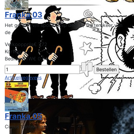
Franka 03
Het geheim v/h spookschip deel 1 / De terukeer van
de ...
Verkoopprijs
€ 7,72
Korting
Bedrag BTW
€ 0,64
Artikelgegevens
Franka 05
Circus Santekraam