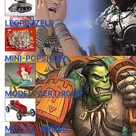
LEGPUZZELS
MINI-POPSHOW
MODELVOERTUIGEN
MOTOR - BROMF.