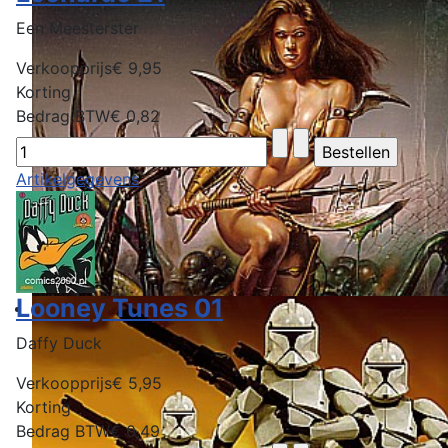
Een Meesterster
Verkoopprijs
€ 9,95
Korting
Bedrag BTW
€ 0,82
Artikelgegevens
Looney Tunes 01
Daffy Duck
Verkoopprijs
€ 5,95
Korting
Bedrag BTW
€ 0,49