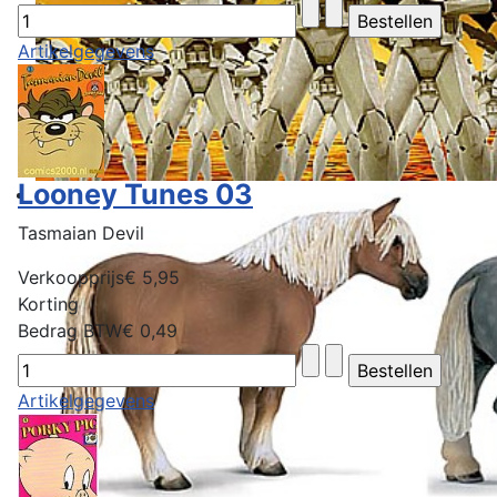
Artikelgegevens
Looney Tunes 03
Tasmaian Devil
Verkoopprijs
€ 5,95
Korting
Bedrag BTW
€ 0,49
Artikelgegevens