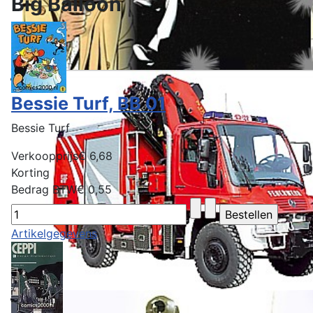
Big Balloon
Bessie Turf, BB 01
Bessie Turf
Verkoopprijs
€ 6,68
Korting
Bedrag BTW
€ 0,55
Artikelgegevens