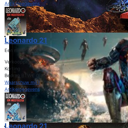
Artikelgegevens
Leonardo 21
Een meesterster
Verkoopprijs
€ 5,40
Korting
Bedrag BTW
€ 0,45
Waarschuw mij !
Artikelgegevens
Leonardo 21