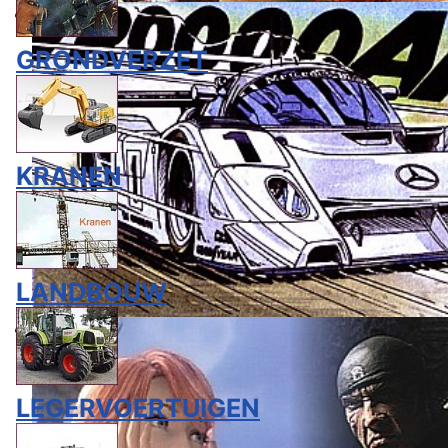
GRONDVERZET
KRANEN
LANDBOUW
LEGERVOERTUIGEN