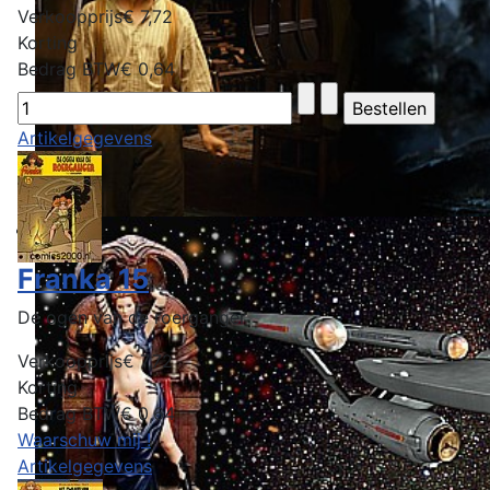
Verkoopprijs
€ 7,72
Korting
Bedrag BTW
€ 0,64
Artikelgegevens
Franka 15
De ogen van de roerganger
Verkoopprijs
€ 7,72
Korting
Bedrag BTW
€ 0,64
Waarschuw mij !
Artikelgegevens