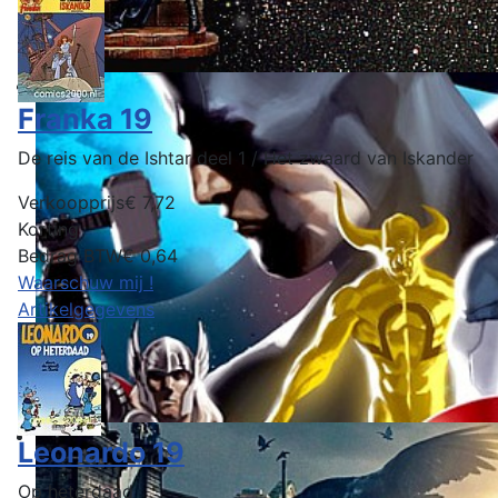
Franka 19
De reis van de Ishtar deel 1 / Het zwaard van Iskander
Verkoopprijs
€ 7,72
Korting
Bedrag BTW
€ 0,64
Waarschuw mij !
Artikelgegevens
Leonardo 19
Op heterdaad