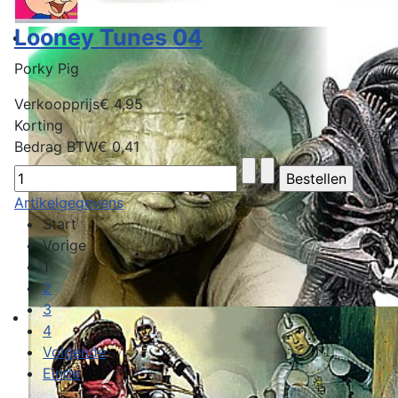
Looney Tunes 04
Porky Pig
Verkoopprijs
€ 4,95
Korting
Bedrag BTW
€ 0,41
Artikelgegevens
Start
Vorige
1
2
3
4
Volgende
Einde