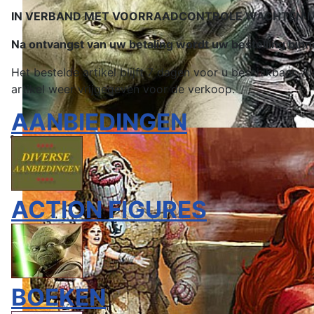
IN VERBAND MET VOORRAADCONTROLE WACHTEN MET
Na ontvangst van uw betaling wordt uw bestelling bi
Het bestelde artikel blijft 7 dagen voor u beschikbaar.
artikel weer vrijgegeven voor de verkoop.
AANBIEDINGEN
ACTION FIGURES
BOEKEN