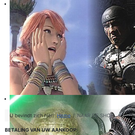
U bevindt zich hier:
Home
NAAR DE SHOP
BETALING VAN UW AANKOOP: