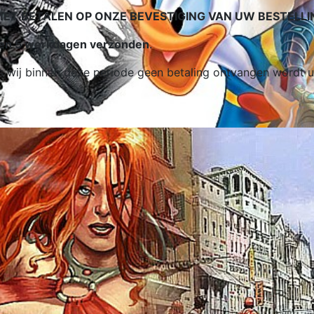
 BETALEN OP ONZE BEVESTIGING VAN UW BESTELLI
nnen 5 werkdagen verzonden
.
 Als wij binnen deze periode geen betaling ontvangen word