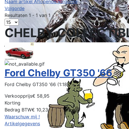
Naam artikel Aflopende volgorde
Volgorde
Resultaten 1 - 1 van 1
CHELBY COLLECTIB
Ford Chelby GT350 '66
Ford Chelby GT350 '66 (1:18)
Verkoopprijs
€ 58,95
Korting
Bedrag BTW
€ 10,23
Waarschuw mij !
Artikelgegevens