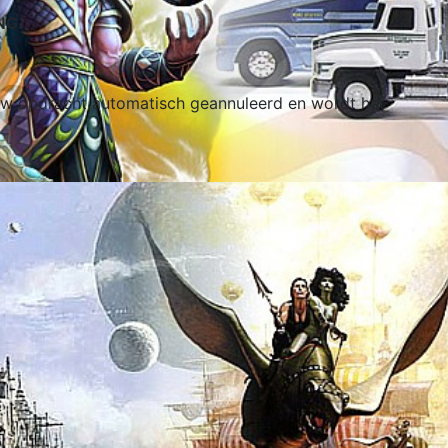
NG.
t uw opdracht automatisch geannuleerd en wordt het