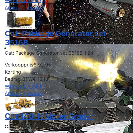
Waarschuw mij !
Artikelgegevens
Cat: Package Generator set
3516B
Cat: Package Generator set 3516B 1:24
Verkoopprijs
€ 92,95
Korting
Bedrag BTW
€ 16,13
Waarschuw mij !
Artikelgegevens
Cat:140-H Motor Grader
Cat:140-H Motor Grader (1:50)