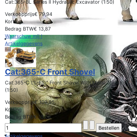
Cat:365-BL Series II Hydraulic Excavator (1:50)
Verkoopprijs
€ 79,94
Korting
Bedrag BTW
€ 13,87
Waarschuw mij !
Artikelgegevens
Cat:365-C Front Shovel
Cat:365-C \"L-FS\" Front Shovel With Metal Tracks
(1:50)
Verkoopprijs
€ 109,95
Korting
Bedrag BTW
€ 19,08
Artikelgegevens