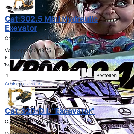
Cat:302.5 Mini Hydraulic
Exevator
Caterpiller 302.5 Mini Bagger (1:32)
Verkoopprijs
€ 48,75
Korting
Bedrag BTW
€ 8,46
Artikelgegevens
Cat:320-D L "Excavator"
Cat:320-D L Excavator 1:50
Verkoopprijs
€ 86,95