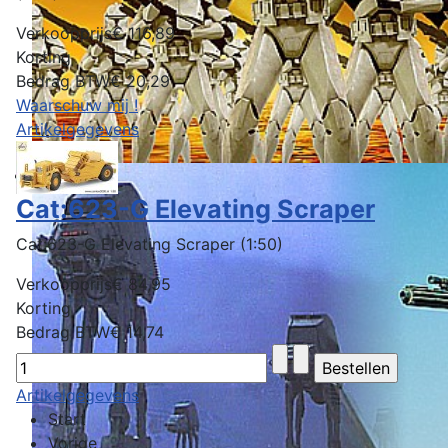
Verkoopprijs
€ 116,89
Korting
Bedrag BTW
€ 20,29
Waarschuw mij !
Artikelgegevens
Cat:623-G Elevating Scraper
Cat:623-G Elevating Scraper (1:50)
Verkoopprijs
€ 84,95
Korting
Bedrag BTW
€ 14,74
Artikelgegevens
Start
Vorige