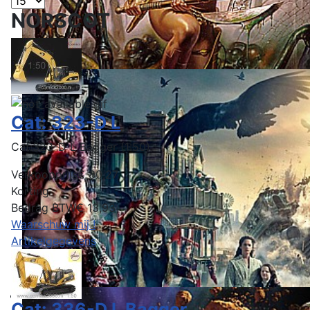
NORSCOT
Cat: 323-D L
Cat:323-D L Bagger (1:50)
Verkoopprijs
€ 80,27
Korting
Bedrag BTW
€ 13,93
Waarschuw mij !
Artikelgegevens
Cat: 336-D L Bagger