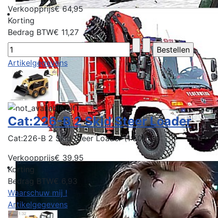
Verkoopprijs
€ 64,95
Korting
Bedrag BTW
€ 11,27
Artikelgegevens
Cat:226-B 2 Skid Steer Loader
Cat:226-B 2 Skid Steer Loader (1:50)
Verkoopprijs
€ 39,95
Korting
Bedrag BTW
€ 6,93
Waarschuw mij !
Artikelgegevens