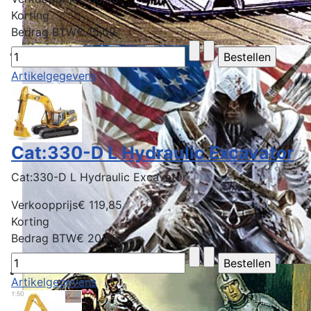
Korting
Bedrag BTW
€ 15,09
Artikelgegevens
Cat:330-D L Hydraulic Excavator
Cat:330-D L Hydraulic Excavator
Verkoopprijs
€ 119,85
Korting
Bedrag BTW
€ 20,80
Artikelgegevens