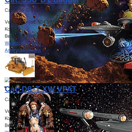
Cat: 336-D L Bagger 1:50
Verkoopprijs
€ 104,96
Korting
Bedrag BTW
€ 18,22
Waarschuw mij !
Artikelgegevens
Cat: D6-T XW VPAT
Cat:D6-T XW VPAT
Verkoopprijs
€ 69,90
Korting
Bedrag BTW
€ 12,13