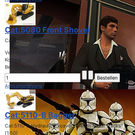
Cat:5080 Front Shovel
Cat: 5080 Front Shovel (1:50)
Verkoopprijs
€ 69,95
Korting
Bedrag BTW
€ 12,14
Artikelgegevens
Cat:5110-B Bagger
Cat:5110-B Hydraulic Excavator "With Metal tracks"
(1:50)