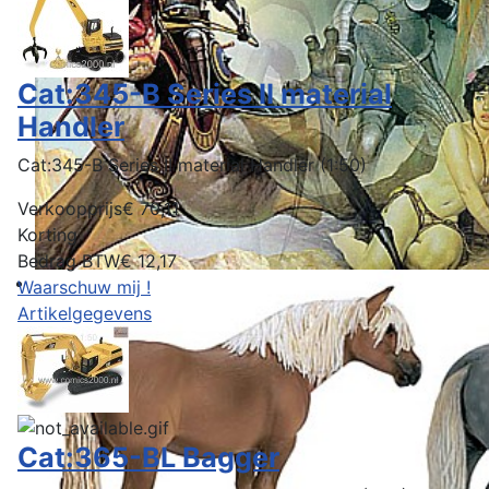
Cat:345-B Series II material
Handler
Cat:345-B Series II material Handler (1:50)
Verkoopprijs
€ 70,11
Korting
Bedrag BTW
€ 12,17
Waarschuw mij !
Artikelgegevens
Cat:365-BL Bagger