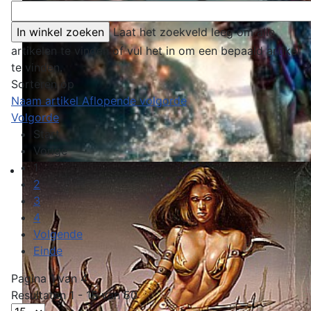
Laat het zoekveld leeg om alle
artikelen te vinden of vul het in om een bepaald artikel
te vinden.
Sorteren op
Naam artikel Aflopende volgorde
Volgorde
Start
Vorige
1
2
3
4
Volgende
Einde
Pagina 1 van 4
Resultaten 1 - 15 van 50