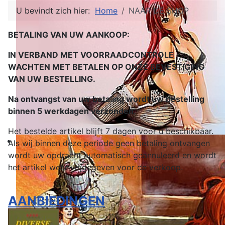
U bevindt zich hier:
Home
NAAR DE SHOP
BETALING VAN UW AANKOOP:
IN VERBAND MET VOORRAADCONTROLE
WACHTEN MET BETALEN OP ONZE BEVESTIGING
VAN UW BESTELLING.
Na ontvangst van uw betaling wordt uw bestelling
binnen 5 werkdagen verzonden
.
Het bestelde artikel blijft 7 dagen voor u beschikbaar.
Als wij binnen deze periode geen betaling ontvangen
wordt uw opdracht automatisch geannuleerd en wordt
het artikel weer vrijgegeven voor de verkoop.
AANBIEDINGEN