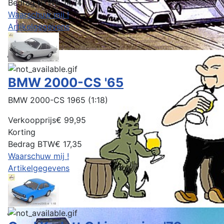
Bedrag BTW
€ 14,74
Waarschuw mij !
Artikelgegevens
BMW 2000-CS '65
BMW 2000-CS 1965 (1:18)
Verkoopprijs
€ 99,95
Korting
Bedrag BTW
€ 17,35
Waarschuw mij !
Artikelgegevens