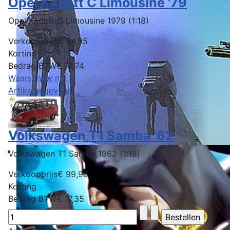
Opel Kadett C Limousine '79
Opel Kadett C Limousine 1979 (1:18)
Verkoopprijs
€ 84,95
Korting
Bedrag BTW
€ 14,74
Waarschuw mij !
Artikelgegevens
Volkswagen T1 Samba '62
Volkswagen T1 Samba 1962 (1:18)
Verkoopprijs
€ 99,95
Korting
Bedrag BTW
€ 17,35