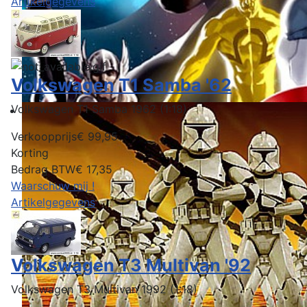
Artikelgegevens
Volkswagen T1 Samba '62
Volkswagen T1 Samba 1962 (1:18)
Verkoopprijs
€ 99,95
Korting
Bedrag BTW
€ 17,35
Waarschuw mij !
Artikelgegevens
Volkswagen T3 Multivan '92
Volkswagen T3 Multivan 1992 (1:18)