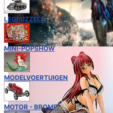
LEGPUZZELS
MINI-POPSHOW
MODELVOERTUIGEN
MOTOR - BROMF.