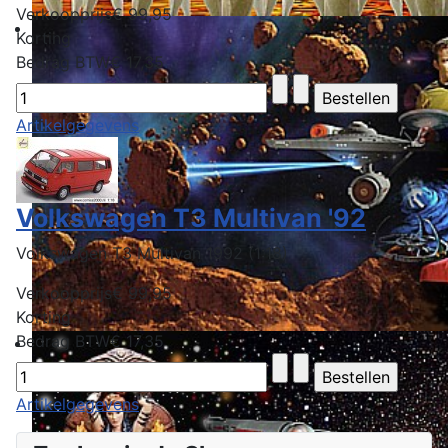
Verkoopprijs
€ 99,95
Korting
Bedrag BTW
€ 17,35
Artikelgegevens
Volkswagen T3 Multivan '92
Volkswagen T3 Multivan 1992 (1:18)
Verkoopprijs
€ 99,95
Korting
Bedrag BTW
€ 17,35
Artikelgegevens