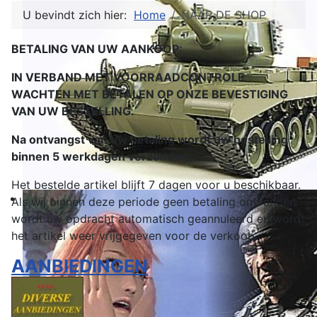
U bevindt zich hier:
Home
NAAR DE SHOP
BETALING VAN UW AANKOOP:
IN VERBAND MET VOORRAADCONTROLE
WACHTEN MET BETALEN OP ONZE BEVESTIGING
VAN UW BESTELLING.
Na ontvangst van uw betaling wordt uw bestelling
binnen 5 werkdagen verzonden
.
Het bestelde artikel blijft 7 dagen voor u beschikbaar.
Als wij binnen deze periode geen betaling ontvangen
wordt uw opdracht automatisch geannuleerd en wordt
het artikel weer vrijgegeven voor de verkoop.
AANBIEDINGEN