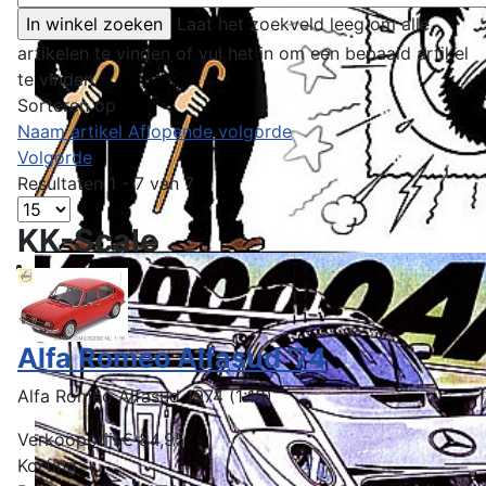
Laat het zoekveld leeg om alle
artikelen te vinden of vul het in om een bepaald artikel
te vinden.
Sorteren op
Naam artikel Aflopende volgorde
Volgorde
Resultaten 1 - 7 van 7
KK-Scale
Alfa Romeo Alfasud '74
Alfa Romeo Alfasud 1974 (1:18)
Verkoopprijs
€ 84,95
Korting