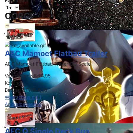
Resultaten 1 - 15 van 77
CORGI
AEC Mamoet Flatbad Trailer
AEC Mamoet Flatbad Trailer OO Scale
Verkoopprijs
€ 24,95
Korting
Bedrag BTW
€ 4,33
Waarschuw mij !
Artikelgegevens
AEC Q Single Deck Bus