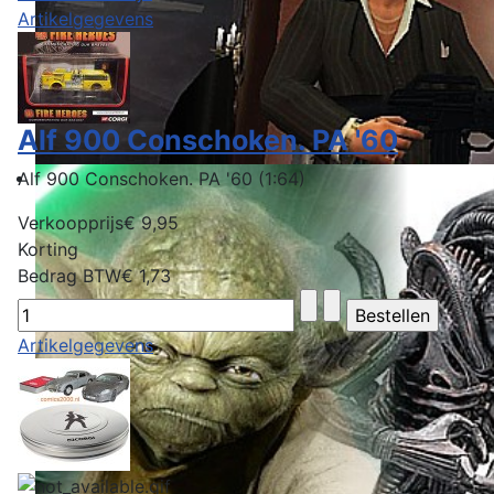
Artikelgegevens
Alf 900 Conschoken. PA '60
Alf 900 Conschoken. PA '60 (1:64)
Verkoopprijs
€ 9,95
Korting
Bedrag BTW
€ 1,73
Artikelgegevens