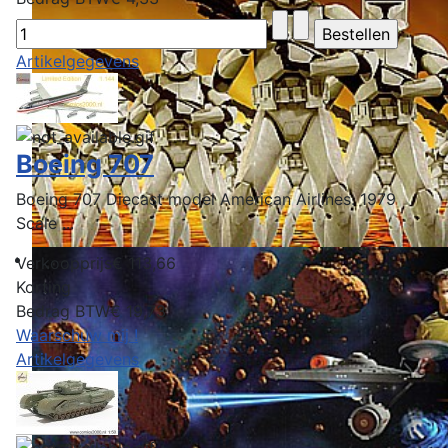
Artikelgegevens
Boeing 707
Boeing 707 Diecast model American Airlines. 1979
Scale ...
Verkoopprijs
€ 113,66
Korting
Bedrag BTW
€ 19,73
Waarschuw mij !
Artikelgegevens