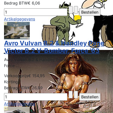
Bedrag BTW
€ 6,06
Artikelgegevens
Avro Vulvan B.2 & Handley Page
Victor B.2 V-Bomber, Force '63
Avro Vulvan B.2 & Handley Page Victor B.2 V-Bomber,
Force ...
Verkoopprijs
€ 154,95
Korting
Bedrag BTW
€ 26,89
Artikelgegevens