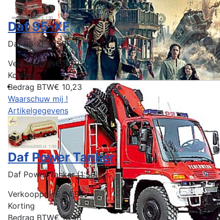
Daf 95-XF
Daf 95-XF (1:50)
Verkoopprijs
€ 58,95
Korting
Bedrag BTW
€ 10,23
Waarschuw mij !
Artikelgegevens
Daf Power Tanker
Daf Power Tanker (1:50)
Verkoopprijs
€ 94,95
Korting
Bedrag BTW
€ 16,48