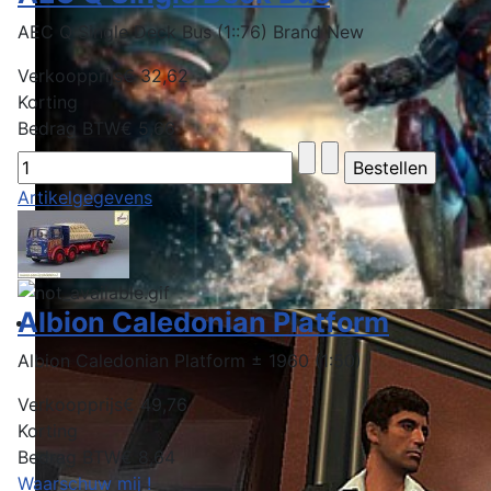
AEC Q Single Deck Bus (1::76) Brand New
Verkoopprijs
€ 32,62
Korting
Bedrag BTW
€ 5,66
Artikelgegevens
Albion Caledonian Platform
Albion Caledonian Platform ± 1960 (1:50)
Verkoopprijs
€ 49,76
Korting
Bedrag BTW
€ 8,64
Waarschuw mij !