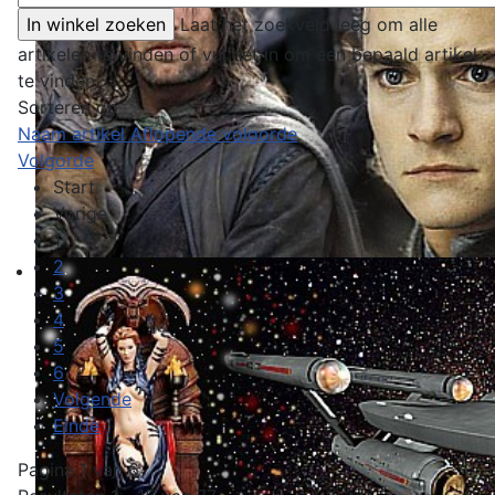
Laat het zoekveld leeg om alle
artikelen te vinden of vul het in om een bepaald artikel
te vinden.
Sorteren op
Naam artikel Aflopende volgorde
Volgorde
Start
Vorige
1
2
3
4
5
6
Volgende
Einde
Pagina 1 van 6