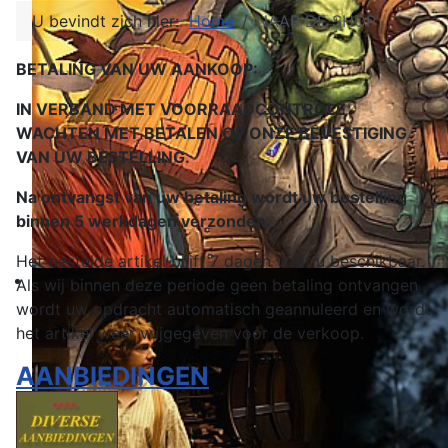
U bevindt zich hier:
Home
NAAR DE SHOP
BETALING VAN UW AANKOOP:
IN VERBAND MET VOORRAADCONTROLE
WACHTEN MET BETALEN OP ONZE BEVESTIGING
VAN UW BESTELLING.
Na ontvangst van uw betaling wordt uw bestelling
binnen 5 werkdagen verzonden
.
Het bestelde artikel blijft 7 dagen voor u beschikbaar.
Als wij binnen deze periode geen betaling ontvangen
wordt uw opdracht automatisch geannuleerd en wordt
het artikel weer vrijgegeven voor de verkoop.
AANBIEDINGEN