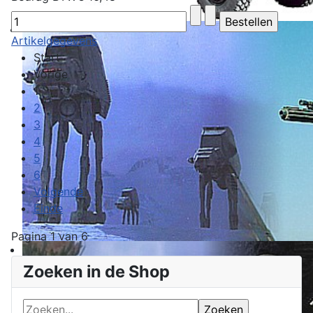
Artikelgegevens
Start
Vorige
1
2
3
4
5
6
Volgende
Einde
Pagina 1 van 6
Zoeken in de Shop