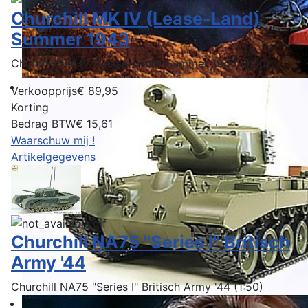
Churchill MK IV (Lease-Land)
Summer 1943
Churchill MK IV "Lease-Land) Summer 1943 (1:50)
Verkoopprijs
€ 89,95
Korting
Bedrag BTW
€ 15,61
Waarschuw mij !
Artikelgegevens
Churchill NA75 "Series I" Britisch
Army '44
Churchill NA75 "Series I" Britisch Army '44 (1:50)