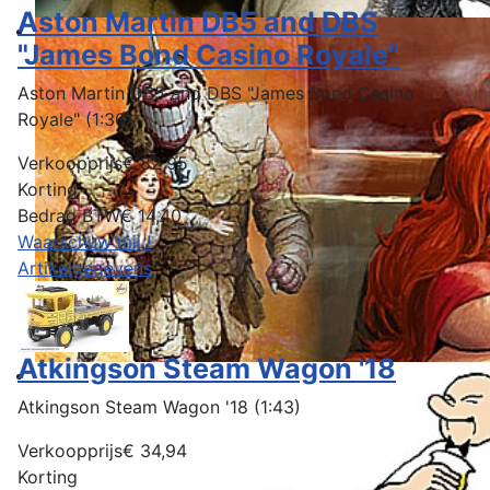
Aston Martin DB5 and DBS
"James Bond Casino Royale"
Aston Martin DB5 and DBS "James Bond Casino
Royale" (1:36)
Verkoopprijs
€ 82,95
Korting
Bedrag BTW
€ 14,40
Waarschuw mij !
Artikelgegevens
Atkingson Steam Wagon '18
Atkingson Steam Wagon '18 (1:43)
Verkoopprijs
€ 34,94
Korting