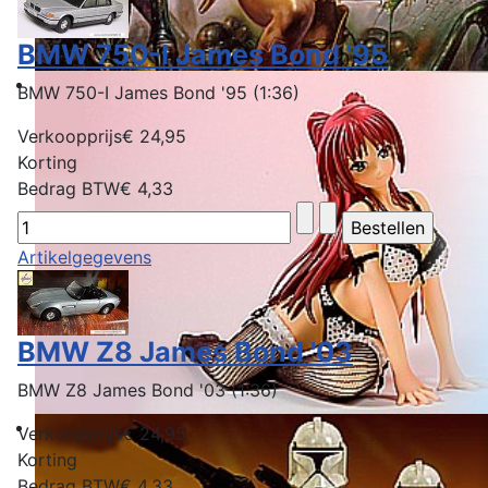
BMW 750-I James Bond '95
BMW 750-I James Bond '95 (1:36)
Verkoopprijs
€ 24,95
Korting
Bedrag BTW
€ 4,33
Artikelgegevens
BMW Z8 James Bond '03
BMW Z8 James Bond '03 (1:36)
Verkoopprijs
€ 24,95
Korting
Bedrag BTW
€ 4,33