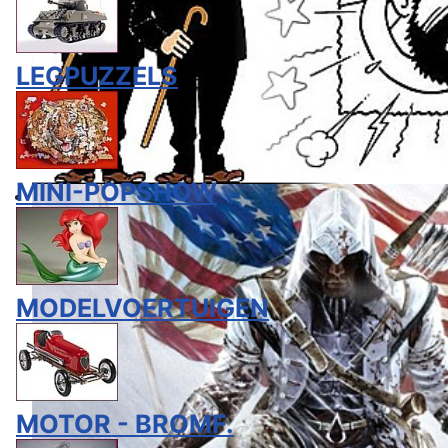
LEGPUZZELS
MINI-POPSHOW
MODELVOERTUIGEN
MOTOR - BROMF.