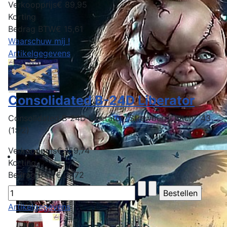
Verkoopprijs
€ 89,95
Korting
Bedrag BTW
€ 15,61
Waarschuw mij !
Artikelgegevens
Consolidated B-24D Liberator
Consolidated B-24D Liberator "Strawberry Bitch" '43
(1:72)
Verkoopprijs
€ 159,74
Korting
Bedrag BTW
€ 27,72
Artikelgegevens