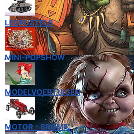
LEGPUZZELS
MINI-POPSHOW
MODELVOERTUIGEN
MOTOR - BROMF.