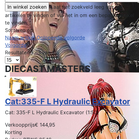
Laat het zoekveld leeg om alle
artikelen te vinden of vul het in om een bepaald artikel
te vinden.
Sorteren op
Naam artikel Oplopende volgorde
Volgorde
Resultaten 1 - 1 van 1
DIECAST MASTERS
Cat:335-F L Hydraulic Excavator
Cat: 335-F L Hydraulic Excavator (1:50)
Verkoopprijs
€ 144,95
Korting