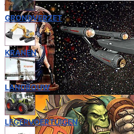
GRONDVERZET
KRANEN
LANDBOUW
LEGERVOERTUIGEN