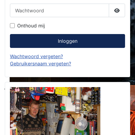
Wachtwoord
Toon w
Onthoud mij
Inloggen
Wachtwoord vergeten?
Gebruikersnaam vergeten?