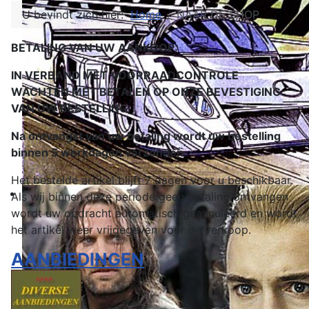
U bevindt zich hier:
Home
NAAR DE SHOP
BETALING VAN UW AANKOOP:
IN VERBAND MET VOORRAADCONTROLE
WACHTEN MET BETALEN OP ONZE BEVESTIGING
VAN UW BESTELLING.
Na ontvangst van uw betaling wordt uw bestelling
binnen 5 werkdagen verzonden
.
Het bestelde artikel blijft 7 dagen voor u beschikbaar.
Als wij binnen deze periode geen betaling ontvangen
wordt uw opdracht automatisch geannuleerd en wordt
het artikel weer vrijgegeven voor de verkoop.
AANBIEDINGEN