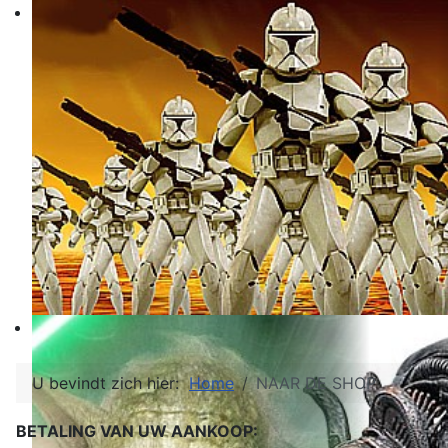
U bevindt zich hier:
Home
NAAR DE SHOP
BETALING VAN UW AANKOOP: