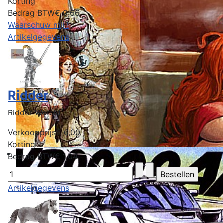
Korting
Bedrag BTW
€ 0,66
Waarschuw mij !
Artikelgegevens
Ridder
Ridder Wereld
Verkoopprijs
€ 6,00
Korting
Bedrag BTW
€ 1,04
Artikelgegevens