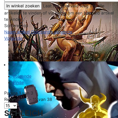
Laat het zoekveld leeg om alle
artikelen te vinden of vul het in om een bepaald artikel
te vinden.
Sorteren op
Naam artikel Oplopende volgorde
Volgorde
Start
Vorige
1
2
3
Volgende
Einde
Pagina 1 van 3
Resultaten 1 - 15 van 38
SCHLEICH