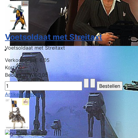
Voetsoldaat met Streitaxt
Voetsoldaat met Streitaxt
Verkoopprijs
€ 6,05
Korting
Bedrag BTW
€ 1,05
Artikelgegevens