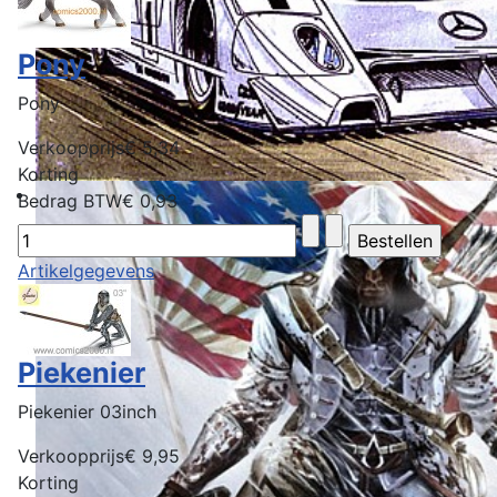
Pony
Pony
Verkoopprijs
€ 5,34
Korting
Bedrag BTW
€ 0,93
Artikelgegevens
Piekenier
Piekenier 03inch
Verkoopprijs
€ 9,95
Korting