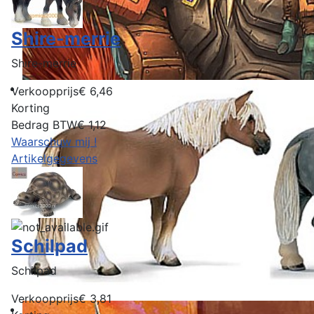
Shire-merrie
Shire-merrie
Verkoopprijs
€ 6,46
Korting
Bedrag BTW
€ 1,12
Waarschuw mij !
Artikelgegevens
Schilpad
Schilpad
Verkoopprijs
€ 3,81