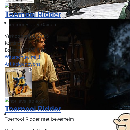
Toernooi Ridder
Toernooi Ridder 05inch
Verkoopprijs
€ 27,95
Korting
Bedrag BTW
€ 4,85
Waarschuw mij !
Artikelgegevens
Toernooi Ridder
Toernooi Ridder met beverhelm