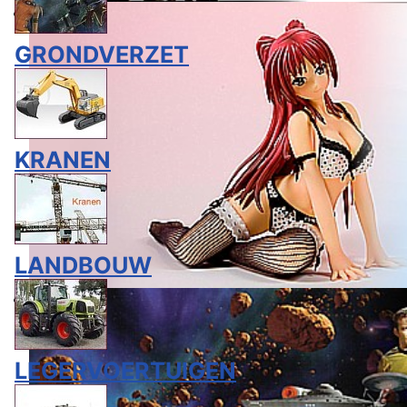
GRONDVERZET
KRANEN
LANDBOUW
LEGERVOERTUIGEN