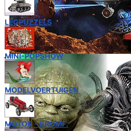
LEGPUZZELS
MINI-POPSHOW
MODELVOERTUIGEN
MOTOR - BROMF.