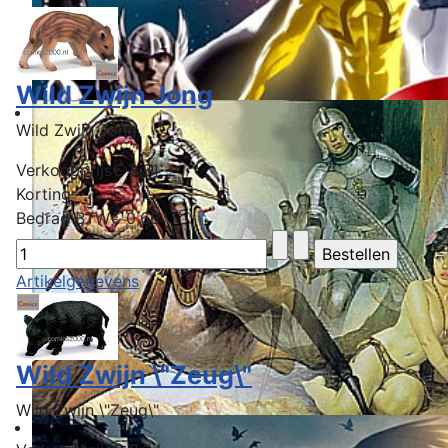
Wild Zwijn Jong
Wild Zwijn Jong
Verkoopprijs
€ 3,81
Korting
Bedrag BTW
€ 0,66
Artikelgegevens
Wild Zwijn \"Zeug\"
Wild Zwijn \"Zeug\"