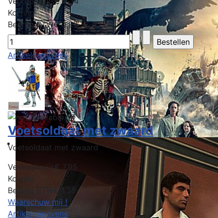
Verkoopprijs
€ 5,34
Korting
Bedrag BTW
€ 0,93
Artikelgegevens
Voetsoldaat met zwaard
Voetsoldaat met zwaard
Verkoopprijs
€ 7,95
Korting
Bedrag BTW
€ 1,38
Waarschuw mij !
Artikelgegevens