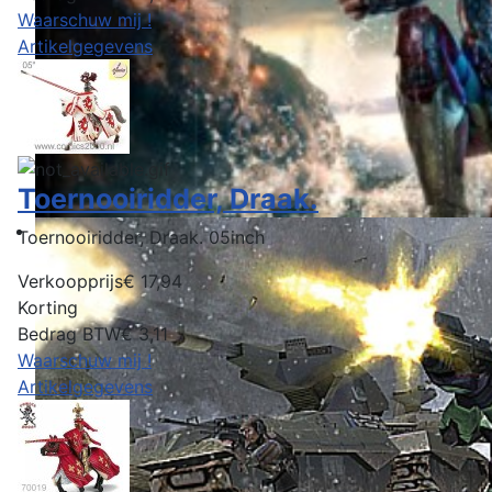
Waarschuw mij !
Artikelgegevens
Toernooiridder, Draak.
Toernooiridder, Draak. 05inch
Verkoopprijs
€ 17,94
Korting
Bedrag BTW
€ 3,11
Waarschuw mij !
Artikelgegevens