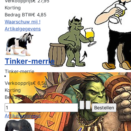
Verkoopprijs
€ 27,95
Korting
Bedrag BTW
€ 4,85
Waarschuw mij !
Artikelgegevens
Tinker-merrie
Tinker-merrie
Verkoopprijs
€ 6,56
Korting
Bedrag BTW
€ 1,14
Artikelgegevens