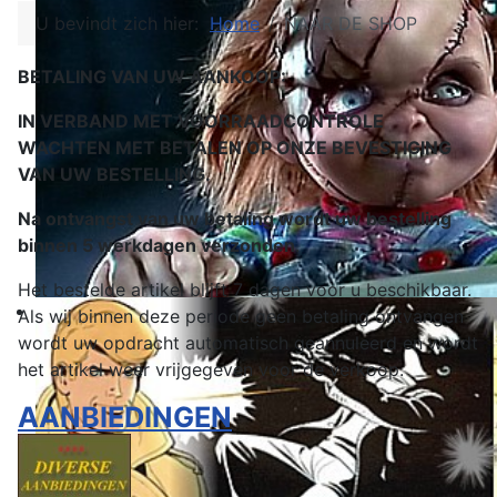
U bevindt zich hier:
Home
NAAR DE SHOP
BETALING VAN UW AANKOOP:
IN VERBAND MET VOORRAADCONTROLE
WACHTEN MET BETALEN OP ONZE BEVESTIGING
VAN UW BESTELLING.
Na ontvangst van uw betaling wordt uw bestelling
binnen 5 werkdagen verzonden
.
Het bestelde artikel blijft 7 dagen voor u beschikbaar.
Als wij binnen deze periode geen betaling ontvangen
wordt uw opdracht automatisch geannuleerd en wordt
het artikel weer vrijgegeven voor de verkoop.
AANBIEDINGEN