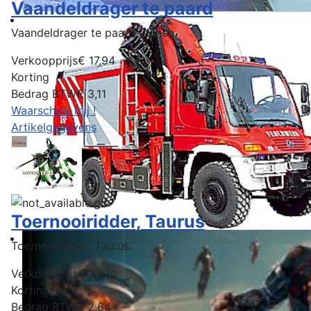
Vaandeldrager te paard
Vaandeldrager te paard 05inch
Verkoopprijs
€ 17,94
Korting
Bedrag BTW
€ 3,11
Waarschuw mij !
Artikelgegevens
Toernooiridder, Taurus
Toernooiridder, Taurus
Verkoopprijs
€ 15,20
Korting
Bedrag BTW
€ 2,64